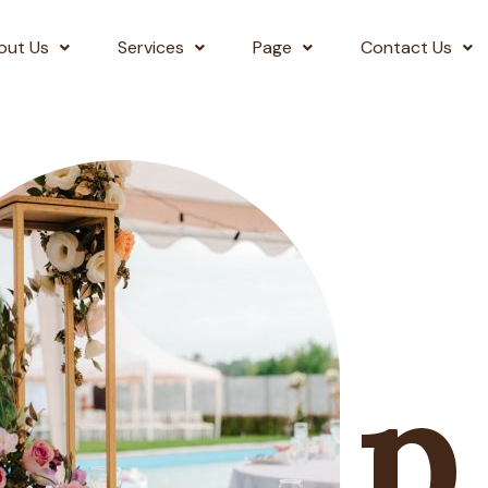
out Us
Services
Page
Contact Us
&nbsp