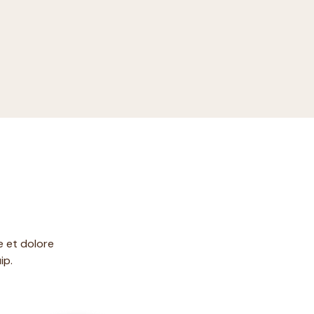
e et dolore
ip.