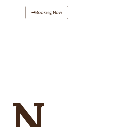
Booking Now
 N